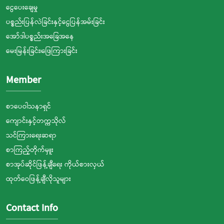
ငွေပေးချေမှု
ပစ္စည်းပြန်လဲခြင်းနှင့်ငွေပြန်အမ်းခြင်း
အော်ဒါပစ္စည်းအခြေအနေ
မေးမြန်းခြင်း၊ဖြေကြားခြင်း
Member
စာပေဝါသနာရှင်
ကျောင်းနှင့်တက္ကသိုလ်
သင်ကြားရေးဆရာ
စာကြည့်တိုက်မှူး
စာအုပ်ဆိုင်ဖြန့်ချီရေး ကိုယ်စားလှယ်
ထုတ်ဝေဖြန့်ချီလိုသူများ
Contact Info