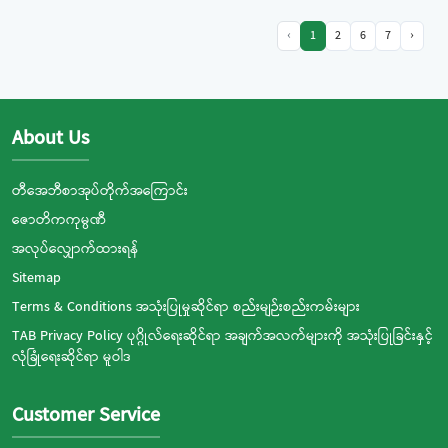
‹
1
2
6
7
›
About Us
တီအေဘီစာအုပ်တိုက်အကြောင်း
ဇောတိကကုမ္ပဏီ
အလုပ်လျှောက်ထားရန်
Sitemap
Terms & Conditions အသုံးပြုမှုဆိုင်ရာ စည်းမျဉ်းစည်းကမ်းများ
TAB Privacy Policy ပုဂ္ဂိုလ်ရေးဆိုင်ရာ အချက်အလက်များကို အသုံးပြုခြင်းနှင့်
လုံခြုံရေးဆိုင်ရာ မူဝါဒ
Customer Service