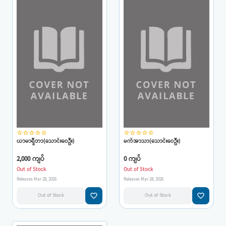
star_border
star_border
star_border
star_border
star_border
star_border
star_border
star_border
star_border
star_border
ယာမာရှီတာ(သောင်းဝေဦး)
မက်အာသာ(သောင်းဝေဦး)
2,000 ကျပ်
0 ကျပ်
Out of Stock
Out of Stock
Releases Mar 28, 2026
Releases Mar 28, 2026
favorite_border
favorite_border
Out of Stock
Out of Stock