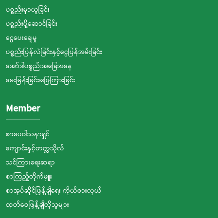
ပစ္စည်းမှာယူခြင်း
ပစ္စည်းပို့ဆောင်ခြင်း
ငွေပေးချေမှု
ပစ္စည်းပြန်လဲခြင်းနှင့်ငွေပြန်အမ်းခြင်း
အော်ဒါပစ္စည်းအခြေအနေ
မေးမြန်းခြင်း၊ဖြေကြားခြင်း
Member
စာပေဝါသနာရှင်
ကျောင်းနှင့်တက္ကသိုလ်
သင်ကြားရေးဆရာ
စာကြည့်တိုက်မှူး
စာအုပ်ဆိုင်ဖြန့်ချီရေး ကိုယ်စားလှယ်
ထုတ်ဝေဖြန့်ချီလိုသူများ