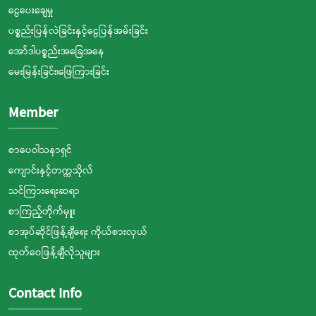
ငွေပေးချေမှု
ပစ္စည်းပြန်လဲခြင်းနှင့်ငွေပြန်အမ်းခြင်း
အော်ဒါပစ္စည်းအခြေအနေ
မေးမြန်းခြင်း၊ဖြေကြားခြင်း
Member
စာပေဝါသနာရှင်
ကျောင်းနှင့်တက္ကသိုလ်
သင်ကြားရေးဆရာ
စာကြည့်တိုက်မှူး
စာအုပ်ဆိုင်ဖြန့်ချီရေး ကိုယ်စားလှယ်
ထုတ်ဝေဖြန့်ချီလိုသူများ
Contact Info