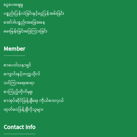
ငွေပေးချေမှု
ပစ္စည်းပြန်လဲခြင်းနှင့်ငွေပြန်အမ်းခြင်း
အော်ဒါပစ္စည်းအခြေအနေ
မေးမြန်းခြင်း၊ဖြေကြားခြင်း
Member
စာပေဝါသနာရှင်
ကျောင်းနှင့်တက္ကသိုလ်
သင်ကြားရေးဆရာ
စာကြည့်တိုက်မှူး
စာအုပ်ဆိုင်ဖြန့်ချီရေး ကိုယ်စားလှယ်
ထုတ်ဝေဖြန့်ချီလိုသူများ
Contact Info