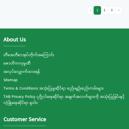
‹
1
2
3
›
About Us
တီအေဘီစာအုပ်တိုက်အကြောင်း
ဇောတိကကုမ္ပဏီ
အလုပ်လျှောက်ထားရန်
Sitemap
Terms & Conditions အသုံးပြုမှုဆိုင်ရာ စည်းမျဉ်းစည်းကမ်းများ
TAB Privacy Policy ပုဂ္ဂိုလ်ရေးဆိုင်ရာ အချက်အလက်များကို အသုံးပြုခြင်းနှင့်
လုံခြုံရေးဆိုင်ရာ မူဝါဒ
Customer Service