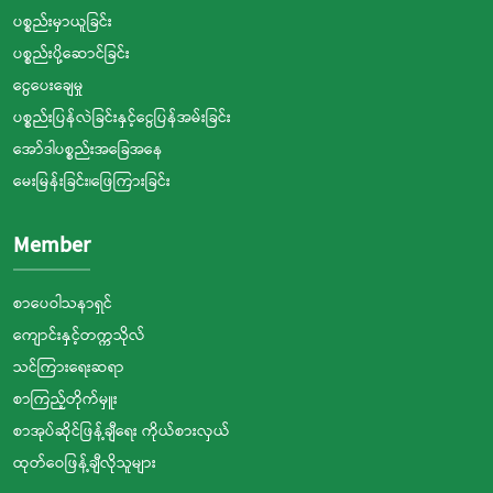
ပစ္စည်းမှာယူခြင်း
ပစ္စည်းပို့ဆောင်ခြင်း
ငွေပေးချေမှု
ပစ္စည်းပြန်လဲခြင်းနှင့်ငွေပြန်အမ်းခြင်း
အော်ဒါပစ္စည်းအခြေအနေ
မေးမြန်းခြင်း၊ဖြေကြားခြင်း
Member
စာပေဝါသနာရှင်
ကျောင်းနှင့်တက္ကသိုလ်
သင်ကြားရေးဆရာ
စာကြည့်တိုက်မှူး
စာအုပ်ဆိုင်ဖြန့်ချီရေး ကိုယ်စားလှယ်
ထုတ်ဝေဖြန့်ချီလိုသူများ