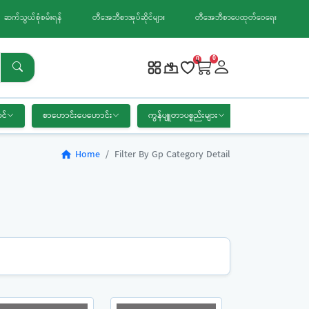
ဆက်သွယ်စုံစမ်းရန်
တီအေဘီစာအုပ်ဆိုင်များ
တီအေဘီစာပေထုတ်ဝေရေး
0
0
င်
စာဟောင်းပေဟောင်း
ကွန်ပျူတာပစ္စည်းများ
စာရေးကိရိယာ
Home
Filter By Gp Category Detail
home