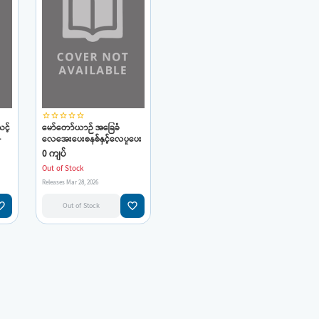
star_border
star_border
star_border
star_border
star_border
င့်
မော်တော်ယာဉ် အခြေခံ
-
လေအေးပေးစနစ်နှင့်လေပူပေး
စနစ်(မင်းသိန်း-စက်မှု)
0 ကျပ်
Out of Stock
Releases Mar 28, 2026
e_border
favorite_border
Out of Stock