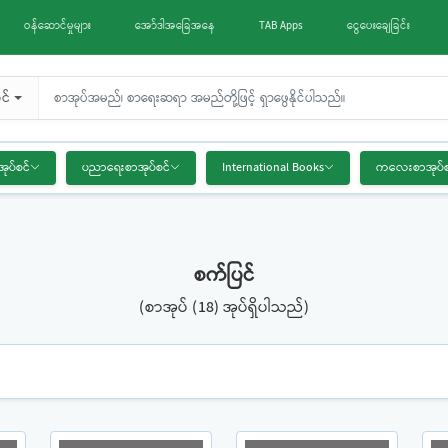
ဝန်ဆောင်မှုများ
အော်ဒါအခြေအနေ
TAB Apps
ငွေပေးချေခြင်း
င်
အုပ်စင်
ပညာရေးစာအုပ်စင်
International Books
ကလေးစာအုပ်စ
စက်ပြင်
(စာအုပ် (18) အုပ်ရှိပါသည်)