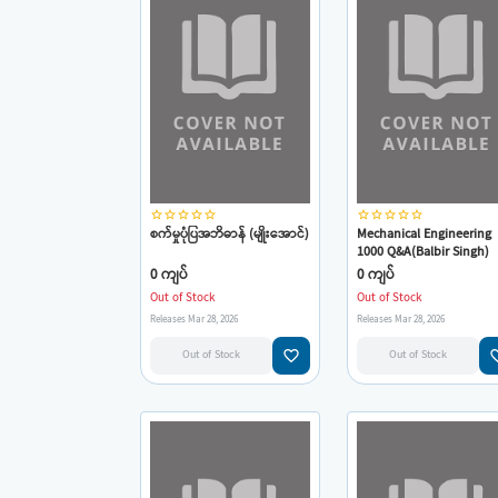
star_border
star_border
star_border
star_border
star_border
star_border
star_border
star_border
star_border
star_border
စက်မှုပုံပြအဘိဓာန် (မျိုးအောင်)
Mechanical Engineering
1000 Q&A(Balbir Singh)
0 ကျပ်
0 ကျပ်
Out of Stock
Out of Stock
Releases Mar 28, 2026
Releases Mar 28, 2026
favorite_border
favorit
Out of Stock
Out of Stock