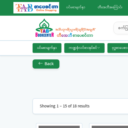
ပင်မစာမျက်နှာ
တီအေဘီအကြောင်း
စက်ပြ
ပင်မစာမျက်နှာ
ကဏ္ဍစုံလင်စာအုပ်စင်
ဗုဒ္ဓစာပေစာ
Back
Showing 1 – 15 of 18 results