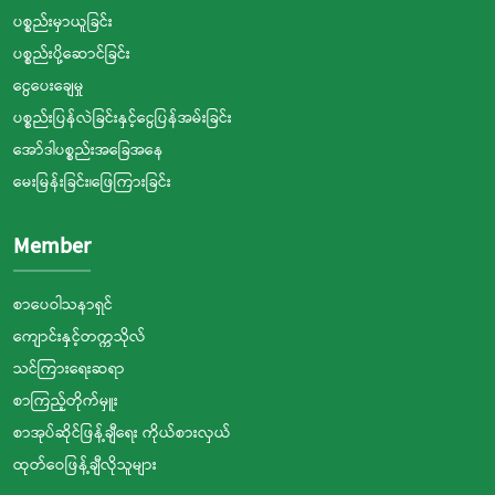
ပစ္စည်းမှာယူခြင်း
ပစ္စည်းပို့ဆောင်ခြင်း
ငွေပေးချေမှု
ပစ္စည်းပြန်လဲခြင်းနှင့်ငွေပြန်အမ်းခြင်း
အော်ဒါပစ္စည်းအခြေအနေ
မေးမြန်းခြင်း၊ဖြေကြားခြင်း
Member
စာပေဝါသနာရှင်
ကျောင်းနှင့်တက္ကသိုလ်
သင်ကြားရေးဆရာ
စာကြည့်တိုက်မှူး
စာအုပ်ဆိုင်ဖြန့်ချီရေး ကိုယ်စားလှယ်
ထုတ်ဝေဖြန့်ချီလိုသူများ