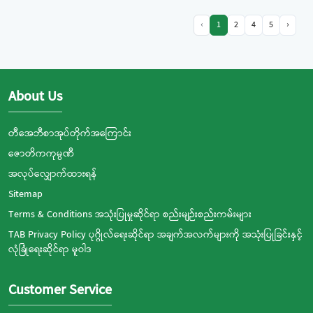
‹
1
2
4
5
›
About Us
တီအေဘီစာအုပ်တိုက်အကြောင်း
ဇောတိကကုမ္ပဏီ
အလုပ်လျှောက်ထားရန်
Sitemap
Terms & Conditions အသုံးပြုမှုဆိုင်ရာ စည်းမျဉ်းစည်းကမ်းများ
TAB Privacy Policy ပုဂ္ဂိုလ်ရေးဆိုင်ရာ အချက်အလက်များကို အသုံးပြုခြင်းနှင့်
လုံခြုံရေးဆိုင်ရာ မူဝါဒ
Customer Service