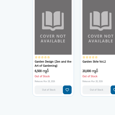
star_border
star_border
star_border
star_border
star_border
star_border
star_border
star_border
star_border
star_border
Garden Design (Zen and the
Garden Strle Vol.2
Art of Gardening)
6,500 ကျပ်
20,000 ကျပ်
Out of Stock
Out of Stock
Releases Mar 28, 2026
Releases Mar 28, 2026
favorite_border
favorit
Out of Stock
Out of Stock