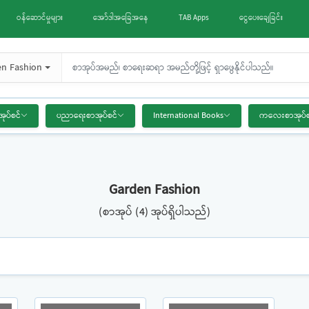
ဝန်ဆောင်မှုများ
အော်ဒါအခြေအနေ
TAB Apps
ငွေပေးချေခြင်း
n Fashion
အုပ်စင်
ပညာရေးစာအုပ်စင်
International Books
ကလေးစာအုပ်စ
Garden Fashion
(စာအုပ် (4) အုပ်ရှိပါသည်)