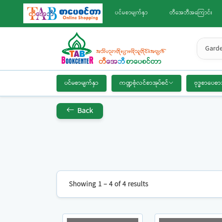
ပင်မစာမျက်နှာ
တီအေဘီအကြောင်း
Garde
ပင်မစာမျက်နှာ
ကဏ္ဍစုံလင်စာအုပ်စင်
ဗုဒ္ဓစာပေစာ
Back
Showing 1 – 4 of 4 results