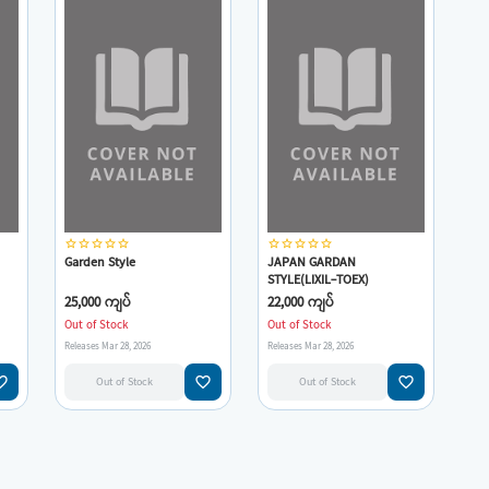
star_border
star_border
star_border
star_border
star_border
star_border
star_border
star_border
star_border
star_border
Garden Style
JAPAN GARDAN
STYLE(LIXIL-TOEX)
25,000 ကျပ်
22,000 ကျပ်
Out of Stock
Out of Stock
Releases Mar 28, 2026
Releases Mar 28, 2026
e_border
favorite_border
favorite_border
Out of Stock
Out of Stock