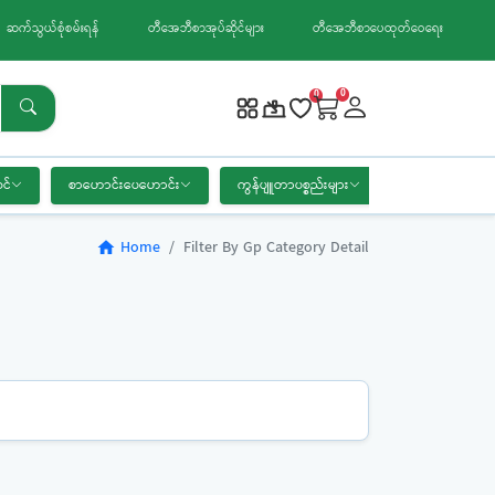
ဆက်သွယ်စုံစမ်းရန်
တီအေဘီစာအုပ်ဆိုင်များ
တီအေဘီစာပေထုတ်ဝေရေး
0
0
င်
စာဟောင်းပေဟောင်း
ကွန်ပျူတာပစ္စည်းများ
စာရေးကိရိယာ
Home
Filter By Gp Category Detail
home