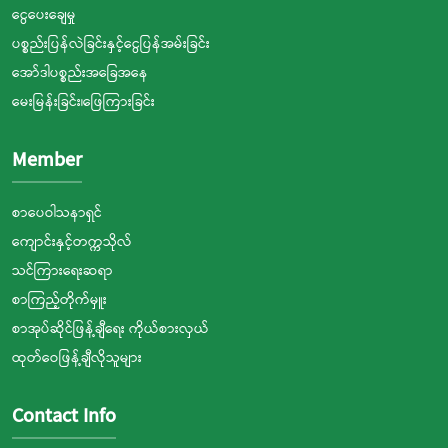
ငွေပေးချေမှု
ပစ္စည်းပြန်လဲခြင်းနှင့်ငွေပြန်အမ်းခြင်း
အော်ဒါပစ္စည်းအခြေအနေ
မေးမြန်းခြင်း၊ဖြေကြားခြင်း
Member
စာပေဝါသနာရှင်
ကျောင်းနှင့်တက္ကသိုလ်
သင်ကြားရေးဆရာ
စာကြည့်တိုက်မှူး
စာအုပ်ဆိုင်ဖြန့်ချီရေး ကိုယ်စားလှယ်
ထုတ်ဝေဖြန့်ချီလိုသူများ
Contact Info