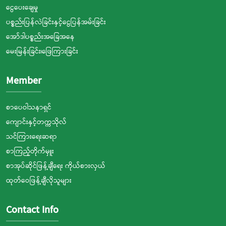
ငွေပေးချေမှု
ပစ္စည်းပြန်လဲခြင်းနှင့်ငွေပြန်အမ်းခြင်း
အော်ဒါပစ္စည်းအခြေအနေ
မေးမြန်းခြင်း၊ဖြေကြားခြင်း
Member
စာပေဝါသနာရှင်
ကျောင်းနှင့်တက္ကသိုလ်
သင်ကြားရေးဆရာ
စာကြည့်တိုက်မှူး
စာအုပ်ဆိုင်ဖြန့်ချီရေး ကိုယ်စားလှယ်
ထုတ်ဝေဖြန့်ချီလိုသူများ
Contact Info