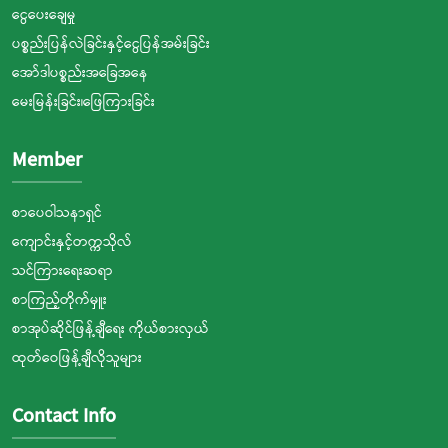
ငွေပေးချေမှု
ပစ္စည်းပြန်လဲခြင်းနှင့်ငွေပြန်အမ်းခြင်း
အော်ဒါပစ္စည်းအခြေအနေ
မေးမြန်းခြင်း၊ဖြေကြားခြင်း
Member
စာပေဝါသနာရှင်
ကျောင်းနှင့်တက္ကသိုလ်
သင်ကြားရေးဆရာ
စာကြည့်တိုက်မှူး
စာအုပ်ဆိုင်ဖြန့်ချီရေး ကိုယ်စားလှယ်
ထုတ်ဝေဖြန့်ချီလိုသူများ
Contact Info