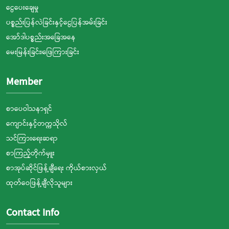
ငွေပေးချေမှု
ပစ္စည်းပြန်လဲခြင်းနှင့်ငွေပြန်အမ်းခြင်း
အော်ဒါပစ္စည်းအခြေအနေ
မေးမြန်းခြင်း၊ဖြေကြားခြင်း
Member
စာပေဝါသနာရှင်
ကျောင်းနှင့်တက္ကသိုလ်
သင်ကြားရေးဆရာ
စာကြည့်တိုက်မှူး
စာအုပ်ဆိုင်ဖြန့်ချီရေး ကိုယ်စားလှယ်
ထုတ်ဝေဖြန့်ချီလိုသူများ
Contact Info