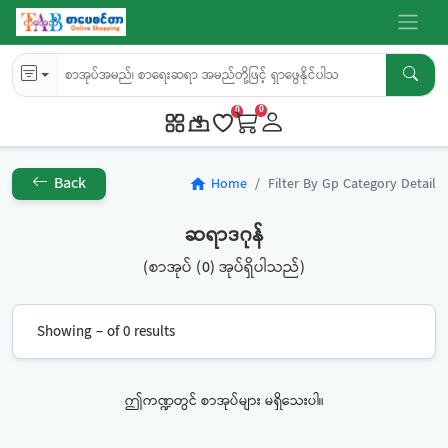
0
0
Back
Home
Filter By Gp Category Detail
home
ဆရာဒဂုန်
(စာအုပ် (0) အုပ်ရှိပါသည်)
Showing – of 0 results
ဤကဏ္ဍတွင် စာအုပ်များ မရှိသေးပါ။