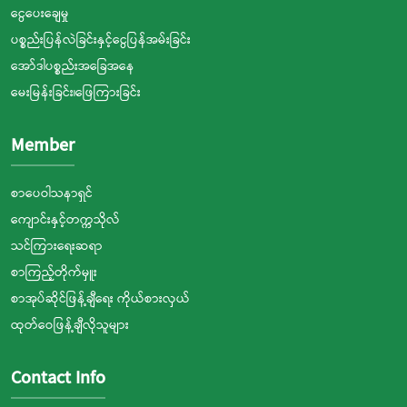
ငွေပေးချေမှု
ပစ္စည်းပြန်လဲခြင်းနှင့်ငွေပြန်အမ်းခြင်း
အော်ဒါပစ္စည်းအခြေအနေ
မေးမြန်းခြင်း၊ဖြေကြားခြင်း
Member
စာပေဝါသနာရှင်
ကျောင်းနှင့်တက္ကသိုလ်
သင်ကြားရေးဆရာ
စာကြည့်တိုက်မှူး
စာအုပ်ဆိုင်ဖြန့်ချီရေး ကိုယ်စားလှယ်
ထုတ်ဝေဖြန့်ချီလိုသူများ
Contact Info