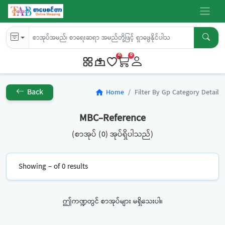
0
0
Back
Home
Filter By Gp Category Detail
home
MBC-Reference
(စာအုပ် (0) အုပ်ရှိပါသည်)
Showing – of 0 results
ဤကဏ္ဍတွင် စာအုပ်များ မရှိသေးပါ။