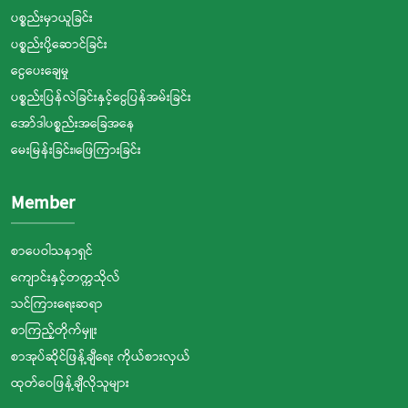
ပစ္စည်းမှာယူခြင်း
ပစ္စည်းပို့ဆောင်ခြင်း
ငွေပေးချေမှု
ပစ္စည်းပြန်လဲခြင်းနှင့်ငွေပြန်အမ်းခြင်း
အော်ဒါပစ္စည်းအခြေအနေ
မေးမြန်းခြင်း၊ဖြေကြားခြင်း
Member
စာပေဝါသနာရှင်
ကျောင်းနှင့်တက္ကသိုလ်
သင်ကြားရေးဆရာ
စာကြည့်တိုက်မှူး
စာအုပ်ဆိုင်ဖြန့်ချီရေး ကိုယ်စားလှယ်
ထုတ်ဝေဖြန့်ချီလိုသူများ