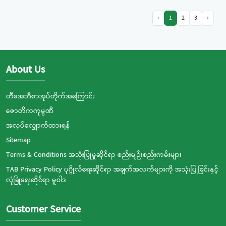
‹
1
2
3
›
About Us
တီအေဘီစာအုပ်တိုက်အကြောင်း
ဇောတိကကုမ္ပဏီ
အလုပ်လျှောက်ထားရန်
Sitemap
Terms & Conditions အသုံးပြုမှုဆိုင်ရာ စည်းမျဉ်းစည်းကမ်းများ
TAB Privacy Policy ပုဂ္ဂိုလ်ရေးဆိုင်ရာ အချက်အလက်များကို အသုံးပြုခြင်းနှင့်
လုံခြုံရေးဆိုင်ရာ မူဝါဒ
Customer Service