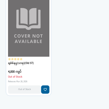
star_border
star_border
star_border
star_border
star_border
ချစ်စံနမှု(သာဓု)(Old ST)
4,000 ကျပ်
Out of Stock
Releases Mar 28, 2026
favorite_border
Out of Stock