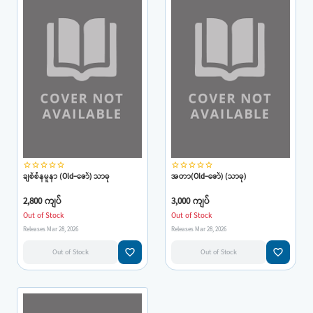
star_border
star_border
star_border
star_border
star_border
star_border
star_border
star_border
star_border
star_border
ချစ်စံနမူနာ (Old-ဇော်) သာဓု
အတာ(Old-ဇော်) (သာဓု)
2,800 ကျပ်
3,000 ကျပ်
Out of Stock
Out of Stock
Releases Mar 28, 2026
Releases Mar 28, 2026
favorite_border
favorite_border
Out of Stock
Out of Stock