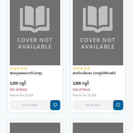
star_border
star_border
star_border
star_border
star_border
star_border
star_border
star_border
star_border
star_border
အာယုမေမေလတ်(သာဓု)
ဇာတ်လမ်းပမာ (သာဓု)(Old-ဇော်)
3,500 ကျပ်
3,800 ကျပ်
Out of Stock
Out of Stock
Releases Mar 28, 2026
Releases Mar 28, 2026
favorite_border
favorite_border
Out of Stock
Out of Stock