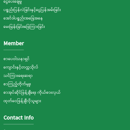
ငွေပေးချေမှု
ပစ္စည်းပြန်လဲခြင်းနှင့်ငွေပြန်အမ်းခြင်း
အော်ဒါပစ္စည်းအခြေအနေ
မေးမြန်းခြင်း၊ဖြေကြားခြင်း
Member
စာပေဝါသနာရှင်
ကျောင်းနှင့်တက္ကသိုလ်
သင်ကြားရေးဆရာ
စာကြည့်တိုက်မှူး
စာအုပ်ဆိုင်ဖြန့်ချီရေး ကိုယ်စားလှယ်
ထုတ်ဝေဖြန့်ချီလိုသူများ
Contact Info