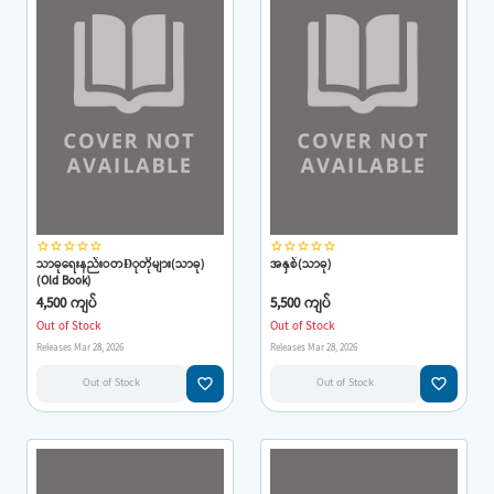
star_border
star_border
star_border
star_border
star_border
star_border
star_border
star_border
star_border
star_border
သာဓုရေးနည်းဝတÐုတိုများ(သာဓု)
အနှစ်(သာဓု)
(Old Book)
4,500 ကျပ်
5,500 ကျပ်
Out of Stock
Out of Stock
Releases Mar 28, 2026
Releases Mar 28, 2026
favorite_border
favorite_border
Out of Stock
Out of Stock