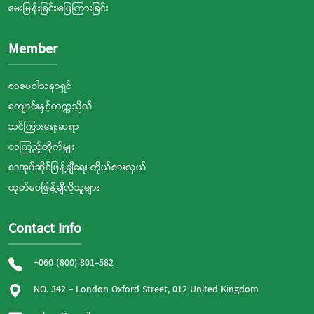
မေးမြန်းခြင်း၊ဖြေကြားခြင်း
Member
စာပေဝါသနာရှင်
ကျောင်းနှင့်တက္ကသိုလ်
သင်ကြားရေးဆရာ
စာကြည့်တိုက်မှူး
စာအုပ်ဆိုင်ဖြန့်ချီရေး ကိုယ်စားလှယ်
ထုတ်ဝေဖြန့်ချီလိုသူများ
Contact Info
+060 (800) 801-582
NO. 342 - London Oxford Street, 012 United Kingdom