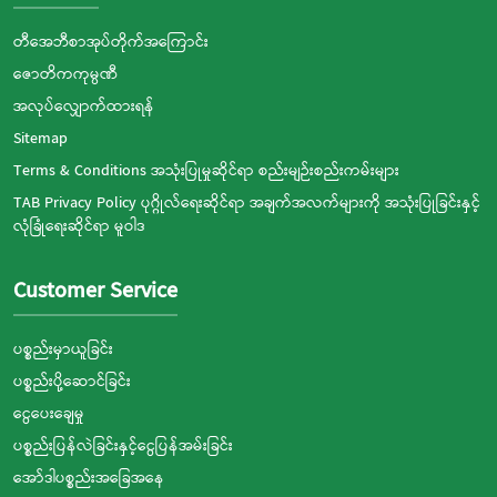
တီအေဘီစာအုပ်တိုက်အကြောင်း
ဇောတိကကုမ္ပဏီ
အလုပ်လျှောက်ထားရန်
Sitemap
Terms & Conditions အသုံးပြုမှုဆိုင်ရာ စည်းမျဉ်းစည်းကမ်းများ
TAB Privacy Policy ပုဂ္ဂိုလ်ရေးဆိုင်ရာ အချက်အလက်များကို အသုံးပြုခြင်းနှင့်
လုံခြုံရေးဆိုင်ရာ မူဝါဒ
Customer Service
ပစ္စည်းမှာယူခြင်း
ပစ္စည်းပို့ဆောင်ခြင်း
ငွေပေးချေမှု
ပစ္စည်းပြန်လဲခြင်းနှင့်ငွေပြန်အမ်းခြင်း
အော်ဒါပစ္စည်းအခြေအနေ