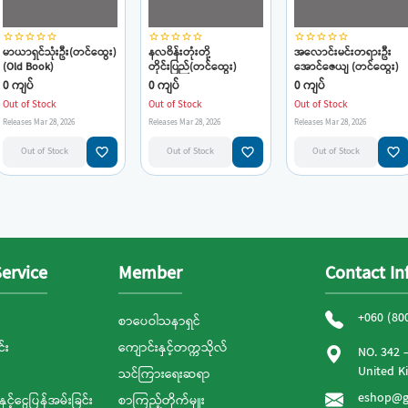
star_border
star_border
star_border
star_border
star_border
star_border
star_border
star_border
star_border
star_border
star_border
star_border
star_border
star_border
star_border
မာယာရှင်သုံးဦး(တင်ထွေး)
နလဗိန်းတုံးတို့
အလောင်းမင်းတရားဦး
(Old Book)
တိုင်းပြည်(တင်ထွေး)
အောင်ဇေယျ (တင်ထွေး)
(Old book)
0 ကျပ်
0 ကျပ်
0 ကျပ်
Out of Stock
Out of Stock
Out of Stock
Releases Mar 28, 2026
Releases Mar 28, 2026
Releases Mar 28, 2026
favorite_border
favorite_border
favorite_border
Out of Stock
Out of Stock
Out of Stock
ervice
Member
Contact In
+060 (80
စာပေဝါသနာရှင်
်း
ကျောင်းနှင့်တက္ကသိုလ်
NO. 342 
United 
သင်ကြားရေးဆရာ
eshop@g
နှင့်ငွေပြန်အမ်းခြင်း
စာကြည့်တိုက်မှူး