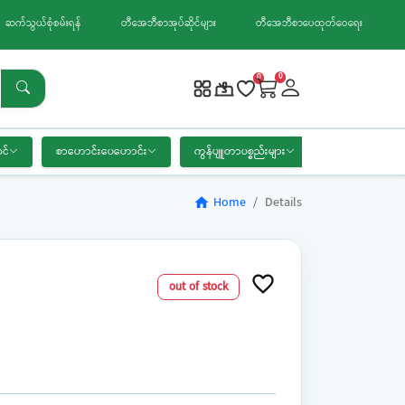
ဆက်သွယ်စုံစမ်းရန်
တီအေဘီစာအုပ်ဆိုင်များ
တီအေဘီစာပေထုတ်ဝေရေး
0
0
င်
စာဟောင်းပေဟောင်း
ကွန်ပျူတာပစ္စည်းများ
စာရေးကိရိယာ
Home
Details
home
favorite_border
out of stock