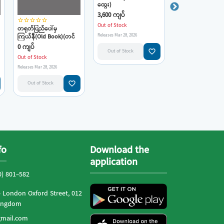
ထွေး)
3,600 ကျပ်
star_border
star_border
star_border
star_border
star_border
star_border
star_border
star_border
star_border
star_border
Out of Stock
တရုတ်ပြည်ပေါ်မှ
ကိုးနာရီ(တင်ထွေး)
Releases Mar 28, 2026
ကြယ်နီ(Old Book)(တင်
ထွေး)
0 ကျပ်
0 ကျပ်
favorite_border
Out of Stock
Out of Stock
Out of Stock
Releases Mar 28, 2026
Releases Mar 28, 2026
favorite_border
Out of Stock
Out of Stock
fo
Download the
application
0) 801-582
- London Oxford Street, 012
Kingdom
mail.com