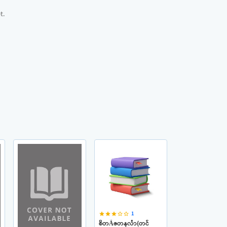
t.
1
star
star
star
star_border
star_border
စိတÃဇတနင်္လာ(တင်