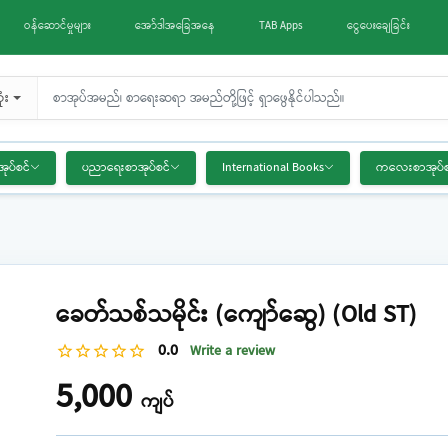
ဝန်ဆောင်မှုများ
အော်ဒါအခြေအနေ
TAB Apps
ငွေပေးချေခြင်း
ံး
အုပ်စင်
ပညာရေးစာအုပ်စင်
International Books
ကလေးစာအုပ်စ
ခေတ်သစ်သမိုင်း (ကျော်ဆွေ) (Old ST)
0.0
Write a review
star_border
star_border
star_border
star_border
star_border
5,000
ကျပ်