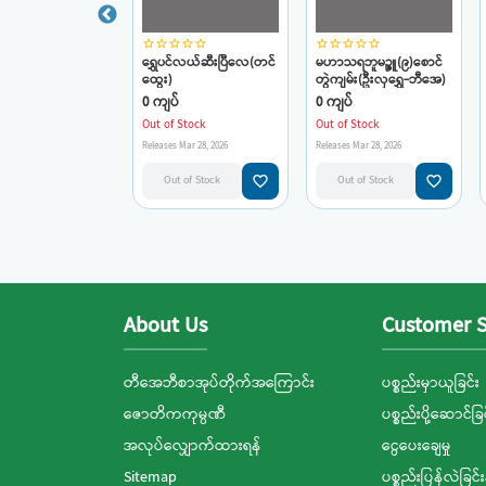
_border
star_border
star_border
star_border
star_border
star_border
star_border
star_border
star_border
star_border
star_border
star_border
star_border
ာရီ(တင်ထွေး)
ရွှေပင်လယ်ဆီးပြီလေ(တင်
မဟာသရဘူမဉ္ဇူ(၉)စောင်
ထွေး)
တွဲကျမ်း(ဦးလှရွှေ-ဘီအေ)
်
0 ကျပ်
0 ကျပ်
 Stock
Out of Stock
Out of Stock
s Mar 28, 2026
Releases Mar 28, 2026
Releases Mar 28, 2026
favorite_border
favorite_border
favorite_border
t of Stock
Out of Stock
Out of Stock
About Us
Customer S
တီအေဘီစာအုပ်တိုက်အကြောင်း
ပစ္စည်းမှာယူခြင်း
ဇောတိကကုမ္ပဏီ
ပစ္စည်းပို့ဆောင်ခြင
အလုပ်လျှောက်ထားရန်
ငွေပေးချေမှု
Sitemap
ပစ္စည်းပြန်လဲခြင်း