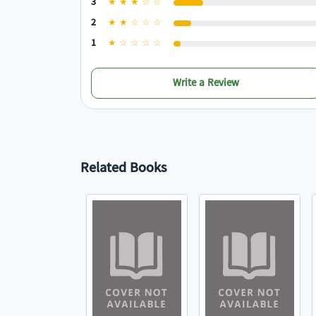
3
★ ★ ★ ☆ ☆
2
★ ★ ☆ ☆ ☆
1
★ ☆ ☆ ☆ ☆
Write a Review
Related Books