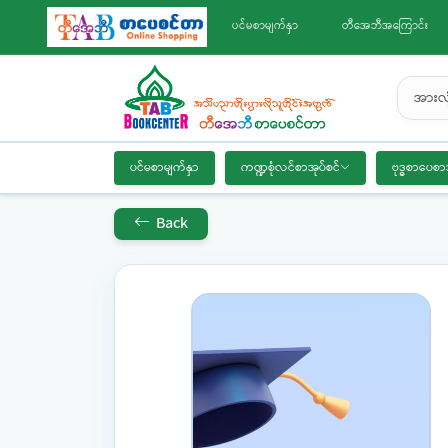
ပင်မစာမျက်နှာ
တီအေဘီအကြောင်း
အားလု
ပင်မစာမျက်နှာ
ကဏ္ဍစုံလင်စာအုပ်စင်
ဗုဒ္ဓစာပေစာ
Back