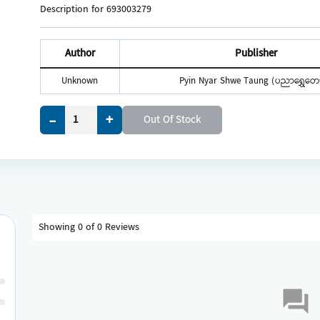
Description for 693003279
Author
Publisher
Unknown
Pyin Nyar Shwe Taung (ပညာရွှေတော
+
-
Out Of Stock
Showing 0 of 0 Reviews
forum