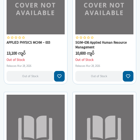
star_border
star_border
star_border
star_border
star_border
star_border
star_border
star_border
star_border
star_border
APPLIED PHYSICS MCHM - 003
SGIM-036 Applied Human Resource
Management
13,100 ကျပ်
10,600 ကျပ်
Out of Stock
Out of Stock
Releases Mar 28, 2026
Releases Mar 28, 2026
favorite_border
favorite_border
Out of Stock
Out of Stock