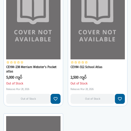
star_border
star_border
star_border
star_border
star_border
star_border
star_border
star_border
star_border
star_border
CEHM-238 Merriam Webster's Pocket
CEHM-312 School Atlas
atlas
5,000 ကျပ်
2,500 ကျပ်
Out of Stock
Out of Stock
Releases Mar 28, 2026
Releases Mar 28, 2026
favorite_border
favorite_border
Out of Stock
Out of Stock