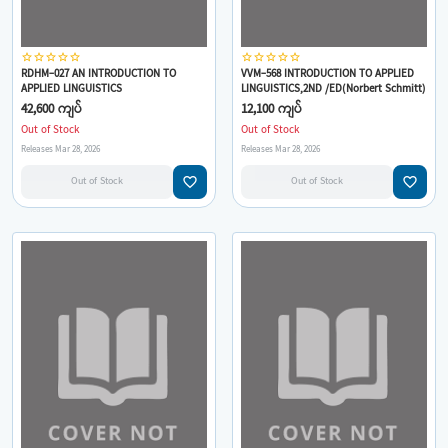
star_border
star_border
star_border
star_border
star_border
star_border
star_border
star_border
star_border
star_border
RDHM-027 AN INTRODUCTION TO
VVM-568 INTRODUCTION TO APPLIED
APPLIED LINGUISTICS
LINGUISTICS,2ND /ED(Norbert Schmitt)
42,600 ကျပ်
12,100 ကျပ်
Out of Stock
Out of Stock
Releases Mar 28, 2026
Releases Mar 28, 2026
favorite_border
favorite_border
Out of Stock
Out of Stock