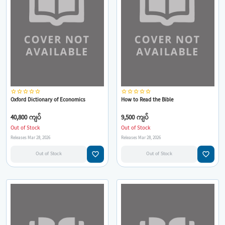
star_border
star_border
star_border
star_border
star_border
star_border
star_border
star_border
star_border
star_border
Oxford Dictionary of Economics
How to Read the Bible
40,800 ကျပ်
9,500 ကျပ်
Out of Stock
Out of Stock
Releases Mar 28, 2026
Releases Mar 28, 2026
favorite_border
favorite_border
Out of Stock
Out of Stock