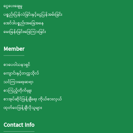
ငွေပေးချေမှု
ပစ္စည်းပြန်လဲခြင်းနှင့်ငွေပြန်အမ်းခြင်း
အော်ဒါပစ္စည်းအခြေအနေ
မေးမြန်းခြင်း၊ဖြေကြားခြင်း
Member
စာပေဝါသနာရှင်
ကျောင်းနှင့်တက္ကသိုလ်
သင်ကြားရေးဆရာ
စာကြည့်တိုက်မှူး
စာအုပ်ဆိုင်ဖြန့်ချီရေး ကိုယ်စားလှယ်
ထုတ်ဝေဖြန့်ချီလိုသူများ
Contact Info