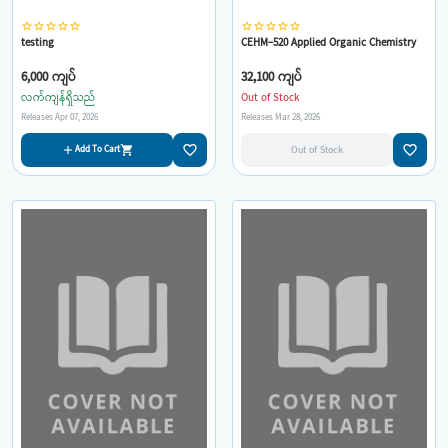
star_border
star_border
star_border
star_border
star_border
star_border
star_border
star_border
star_border
star_border
testing
CEHM-520 Applied Organic Chemistry
6,000 ကျပ်
32,100 ကျပ်
လက်ကျန်ရှိသည်
Out of Stock
Releases Apr 07, 2026
Releases Mar 28, 2026
favorite_border
favorite_border
Add To Cart
Out of Stock
add
shopping_cart