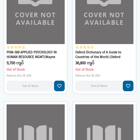
star_border
star_border
star_border
star_border
star_border
star_border
star_border
star_border
star_border
star_border
PHM-569 APPLIED PSYCHOLOGY IN
Oxford Dictionary of A Guide to
HUMAN RESOURCE MGMT(Wayne
Countries of the World (Oxford
F.Cascio,Herman Aguinis)
Paperback Reference)
9,700 ကျပ်
36,800 ကျပ်
Out of Stock
Out of Stock
Releases Mar 28, 2026
Releases Mar 28, 2026
favorite_border
favorite_border
Out of Stock
Out of Stock