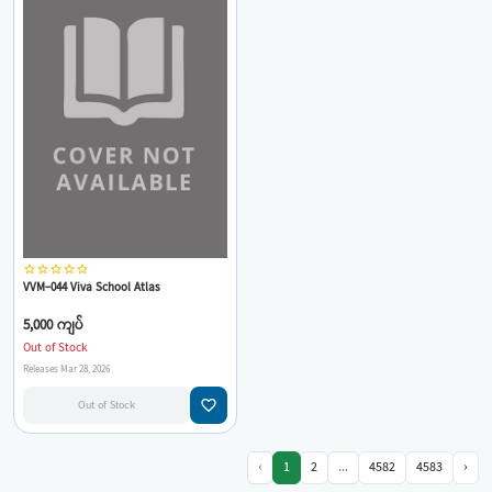
star_border
star_border
star_border
star_border
star_border
VVM-044 Viva School Atlas
5,000 ကျပ်
Out of Stock
Releases Mar 28, 2026
favorite_border
Out of Stock
‹
1
2
...
4582
4583
›