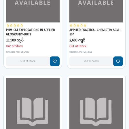
star_border
star_border
star_border
star_border
star_border
star_border
star_border
star_border
star_border
star_border
PHM-064 EXPLORATIONS IN APPLIED
APPLIED PRACTICAL CHEMISTRY SCM -
GEOGRAPHY-DUTT
167
11,900 ကျပ်
2,600 ကျပ်
Out of Stock
Out of Stock
Releases Mar 28, 2026
Releases Mar 28, 2026
favorite_border
favorite_border
Out of Stock
Out of Stock