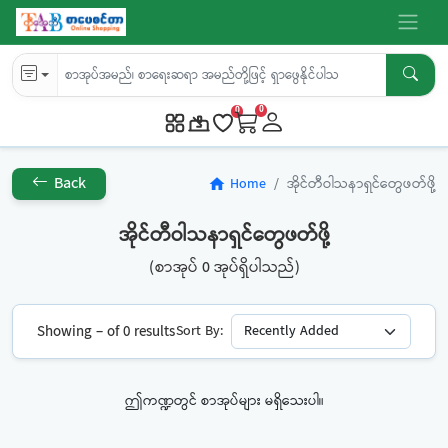
0
0
Back
Home
အိုင်တီဝါသနာရှင်တွေဖတ်ဖို့
home
အိုင်တီဝါသနာရှင်တွေဖတ်ဖို့
(စာအုပ် 0 အုပ်ရှိပါသည်)
Showing – of 0 results
Sort By:
ဤကဏ္ဍတွင် စာအုပ်များ မရှိသေးပါ။