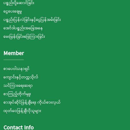
ပစ္စည်းပို့ဆောင်ခြင်း
ငွေပေးချေမှု
ပစ္စည်းပြန်လဲခြင်းနှင့်ငွေပြန်အမ်းခြင်း
အော်ဒါပစ္စည်းအခြေအနေ
မေးမြန်းခြင်း၊ဖြေကြားခြင်း
Member
စာပေဝါသနာရှင်
ကျောင်းနှင့်တက္ကသိုလ်
သင်ကြားရေးဆရာ
စာကြည့်တိုက်မှူး
စာအုပ်ဆိုင်ဖြန့်ချီရေး ကိုယ်စားလှယ်
ထုတ်ဝေဖြန့်ချီလိုသူများ
Contact Info