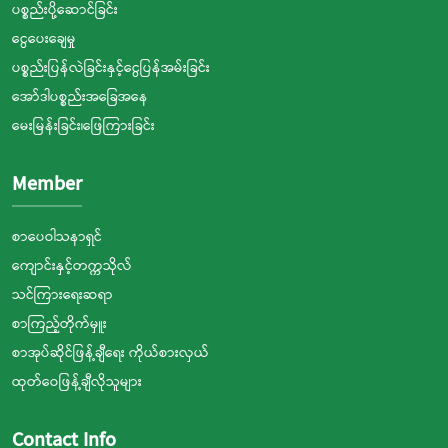
ပစ္စည်းပို့ဆောင်ခြင်း
ငွေပေးချေမှု
ပစ္စည်းပြန်လဲခြင်းနှင့်ငွေပြန်အမ်းခြင်း
အော်ဒါပစ္စည်းအခြေအနေ
မေးမြန်းခြင်း၊ဖြေကြားခြင်း
Member
စာပေဝါသနာရှင်
ကျောင်းနှင့်တက္ကသိုလ်
သင်ကြားရေးဆရာ
စာကြည့်တိုက်မှူး
စာအုပ်ဆိုင်ဖြန့်ချီရေး ကိုယ်စားလှယ်
ထုတ်ဝေဖြန့်ချီလိုသူများ
Contact Info