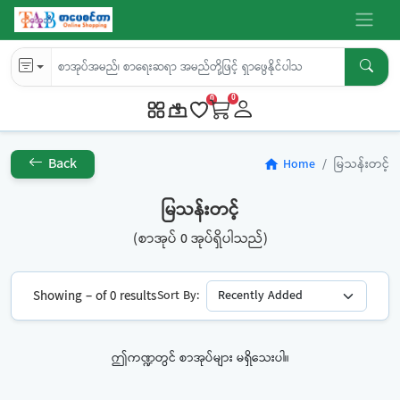
0
0
Back
Home
မြသန်းတင့်
home
မြသန်းတင့်
(စာအုပ် 0 အုပ်ရှိပါသည်)
Showing – of 0 results
Sort By:
ဤကဏ္ဍတွင် စာအုပ်များ မရှိသေးပါ။